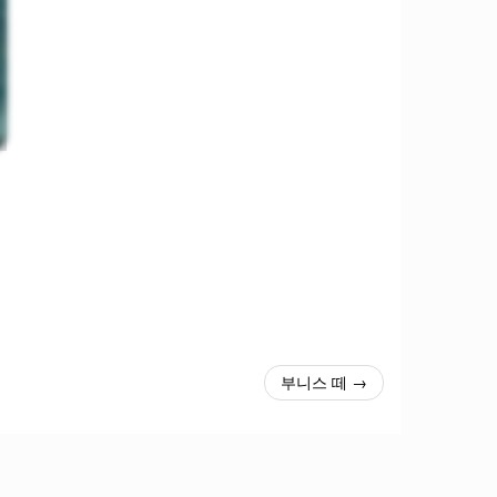
부니스 떼 →