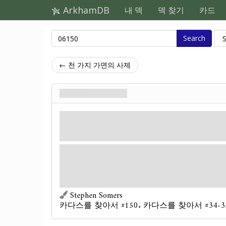
ArkhamDB
내 덱
덱 찾기
카드
Search
← 천 가지 가면의 사제
음침한 나이트건트
적
괴물. 나이트건트.
전투:
Hunter.
Forced
- When Tenebrous Nightgaunt leaves play
act's setup: Set it aside (it keeps all tokens and a
resolving the act's setup, put it back into play at
Stephen Somers
카다스를 찾아서 #150. 카다스를 찾아서 #34-3