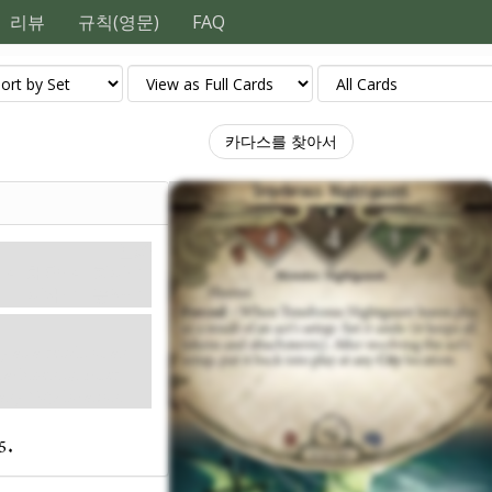
리뷰
규칙(영문)
FAQ
카다스를 찾아서
신화
 4. 체력: 4. 회피: 1.
피해: 1. 공포: 1.
 as a result of an
ttachments). After
 any
City
location.
5.