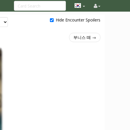
Hide Encounter Spoilers
부니스 떼 →