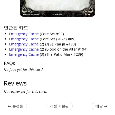
연관된 카드
Emergency Cache
(Core Set #88)
Emergency Cache
(Core Set (2026) #89)
Emergency Cache
(2)
(개정 기본판 #193)
Emergency Cache
(2)
(Blood on the Altar #194)
Emergency Cache
(3)
(The Pallid Mask #239)
FAQs
No faqs yet for this card.
Reviews
No review yet for this card.
← 손전등
개정 기본판
배짱 →