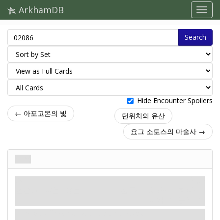
ArkhamDB
Search
Hide Encounter Spoilers
← 아포고몬의 빛
던위치의 유산
요그 소토스의 마술사 →
종복
적
신화
인간형. 괴물. 흉물.
전투: 2. 체력: 2. 회피: 2.
피해: 1. 공포: 1.
Spawn
- Location with the most clues.