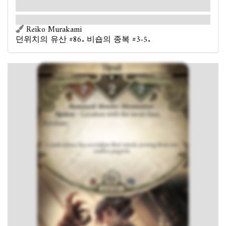
Retaliate.
A malevolence has overtaken their minds, turning them into soulless puppets.
Reiko Murakami
던위치의 유산 #86. 비숍의 종복 #3-5.